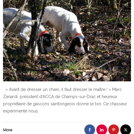
« Avant de dresser un chien, il faut dresser le maître ! » Marc
Zanardi, président d’ACCA de Champs-sur-Drac et heureux
propriétaire de gascons saintongeois donne le ton. Ce chasseur
expérimenté nous
More