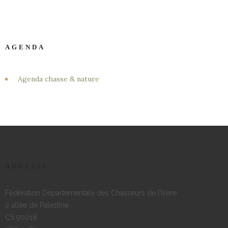
AGENDA
Agenda chasse & nature
ADRESSE
Fédération Départementale des Chasseurs de l’Isère
2 allée de Palestine
CS 90018