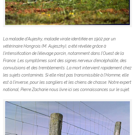
La maladie d’Aujesky, maladie virale identifiée en 1902 par un
vétérinaire Hongrois (M. Aujeszky), a été révélée grâce à
l’intensification de l’élevage porcin, notamment dans l’Ouest de la
France. Les symptômes sont des signes nerveux d’encéphalite, des
convulsions et des tremblements. La mort intervient rapidement chez
les sujets contaminés. Si elle n’est pas transmissible à l’Homme, elle
est à l’inverse, pour les sangliers et les chiens de chasse. Notre expert
national, Pierre Zacharie nous livre ici ses connaissances sur le sujet.