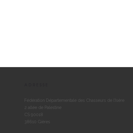
ADRESSE
Fédération Départementale des Chasseurs de l’Isère
2 allée de Palestine
CS 90018
38610 Gières