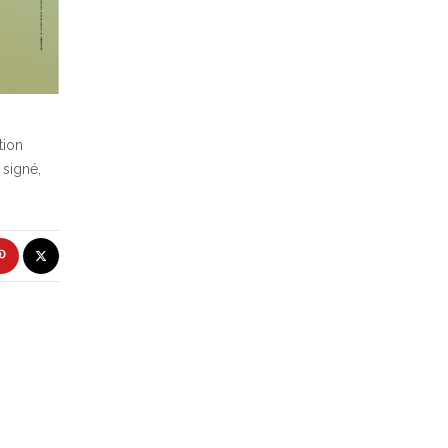
tion
 signé,