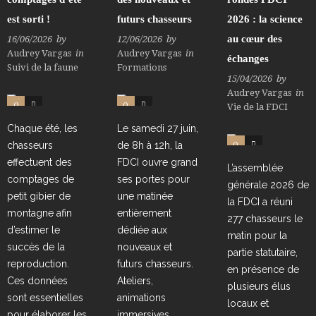
est sorti !
futurs chasseurs
2026 : la science
au cœur des
16/06/2026
by
12/06/2026
by
Audrey Vargas
in
Audrey Vargas
in
échanges
Suivi de la faune
Formations
15/04/2026
by
Audrey Vargas
in
0
1
0
0
Vie de la FDCI
Chaque été, les
Le samedi 27 juin,
0
0
chasseurs
de 8h à 12h, la
effectuent des
FDCI ouvre grand
L’assemblée
comptages de
ses portes pour
générale 2026 de
petit gibier de
une matinée
la FDCI a réuni
montagne afin
entièrement
277 chasseurs le
d’estimer le
dédiée aux
matin pour la
succès de la
nouveaux et
partie statutaire,
reproduction.
futurs chasseurs.
en présence de
Ces données
Ateliers,
plusieurs élus
sont essentielles
animations
locaux et
pour élaborer les
immersives,