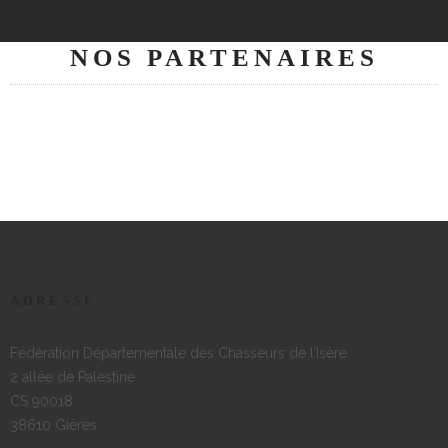
NOS PARTENAIRES
ADRESSE
Fédération Départementale des Chasseurs de l’Isère
2 allée de Palestine
CS 90018
38610 Gières