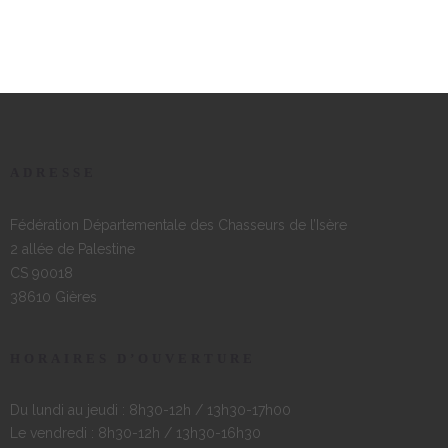
ADRESSE
Fédération Départementale des Chasseurs de l’Isère
2 allée de Palestine
CS 90018
38610 Gières
HORAIRES D’OUVERTURE
Du lundi au jeudi : 8h30-12h / 13h30-17h00
Le vendredi : 8h30-12h / 13h30-16h30