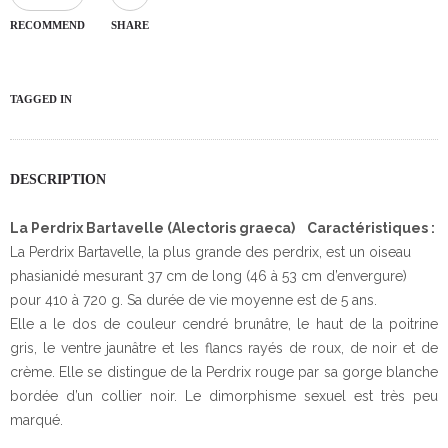
RECOMMEND
SHARE
TAGGED IN
DESCRIPTION
La Perdrix Bartavelle (Alectoris graeca)
Caractéristiques :
La Perdrix Bartavelle, la plus grande des perdrix, est un oiseau
phasianidé mesurant 37 cm de long (46 à 53 cm d’envergure)
pour 410 à 720 g. Sa durée de vie moyenne est de 5 ans.
Elle a le dos de couleur cendré brunâtre, le haut de la poitrine
gris, le ventre jaunâtre et les flancs rayés de roux, de noir et de
crème. Elle se distingue de la Perdrix rouge par sa gorge blanche
bordée d’un collier noir. Le dimorphisme sexuel est très peu
marqué.