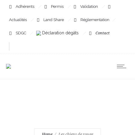
Adhérents
Permis
Validation
Actualités
Land Share
Réglementation
Déclaration dégâts
SDGC
Contact
Les chiens de rouge
Home
Les chiens de rouge