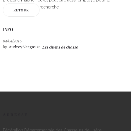
Bretagne mais le Teckel peut être aussi employé pour la
recherche.
RETOUR
INFO
04/04/2016
by
Audrey Vargas
in
Les chiens de chasse
ADRESSE
Fédération Départementale des Chasseurs de l’Isère